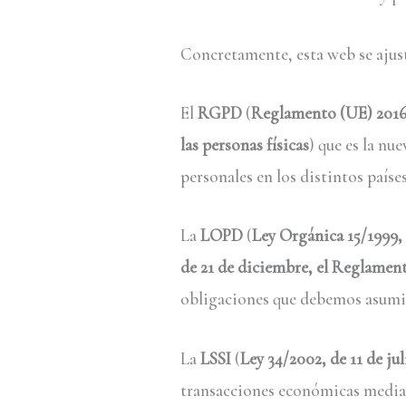
Concretamente, esta web se ajust
El
RGPD
(
Reglamento (UE) 2016/6
las personas físicas
) que es la nu
personales en los distintos países
La
LOPD
(
Ley Orgánica 15/1999,
de 21 de diciembre, el Reglamen
obligaciones que debemos asumir 
La
LSSI
(
Ley 34/2002, de 11 de ju
transacciones económicas median