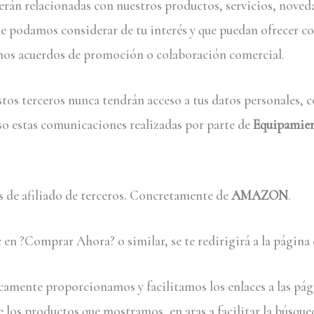
erán relacionadas con nuestros productos, servicios, nove
ue podamos considerar de tu interés y que puedan ofrecer c
mos acuerdos de promoción o colaboración comercial.
stos terceros nunca tendrán acceso a tus datos personales, c
so estas comunicaciones realizadas por parte de
Equipamien
s de afiliado de terceros. Concretamente de
AMAZON
.
ic en ?Comprar Ahora? o similar, se te redirigirá a la págin
icamente proporcionamos y facilitamos los enlaces a las pág
los productos que mostramos, en aras a facilitar la búsqued